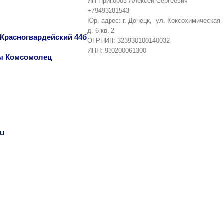
ИП Припоров Алексей Сергеевич
+79493281543
Юр. адрес: г. Донецк, ул. Коксохимическая
д. 6 кв. 2
т Красногвардейский 44б
ОГРНИП: 323930100140032
ИНН: 930200061300
еты Комсомолец
ru