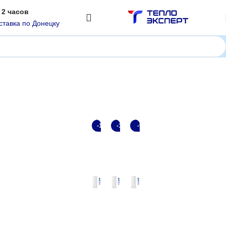
 2 часов
ставка по Донецку
Показаны все (3)
-16%
-10%
-9%