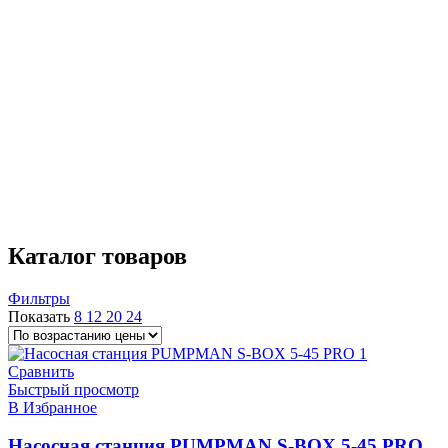
600 Вт
1
Производительность
83 л. мин
1
Максимальный напор
45 м
1
Тип установки
горизонтальный
1
Присоединительная резьба
1"
1
Страна производства
Китай
1
Каталог товаров
Фильтры
Показать
8
12
20
24
Сравнить
Быстрый просмотр
В Избранное
Насосная станция PUMPMAN S-BOX 5-45 PRO