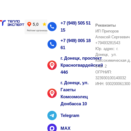
+7 (949) 505 51
Реквизиты
15
ИП Припоров
Алексей Сергеевич
+7 (949) 005 18
+79493281543
61
Юр. адрес: г.
Донецк, ул.
г. Донецк, проспект
Коксохимическая д.
Красногвардейский
6 кв. 2
44б
ОГРНИП:
323930100140032
г. Донецк, ул.
ИНН: 930200061300
Газеты
Комсомолец
Донбасса 10
Telegram
MAX