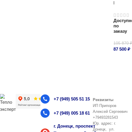
l
Доступн
по
заказу
105 870
87 500
₽
Подроб
+7 (949) 505 51 15
Реквизиты
ИП Припоров
Алексей Сергеевич
+7 (949) 005 18 61
+79493281543
Юр. адрес: г.
г. Донецк, проспект
Донецк, ул.