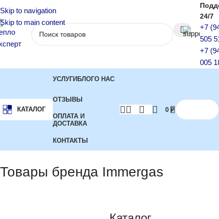
Подд
Skip to navigation
24/7
Skip to main content
+7 (9
505 5
+7 (9
005 1
УСЛУГИ
БЛОГ
О НАС
ОТЗЫВЫ
КАТАЛОГ
0
₽
ОПЛАТА И
ДОСТАВКА
КОНТАКТЫ
Главная
Бренд
Показаны все (9)
Товары бренда Immergas
Каталог
-14%
-30%