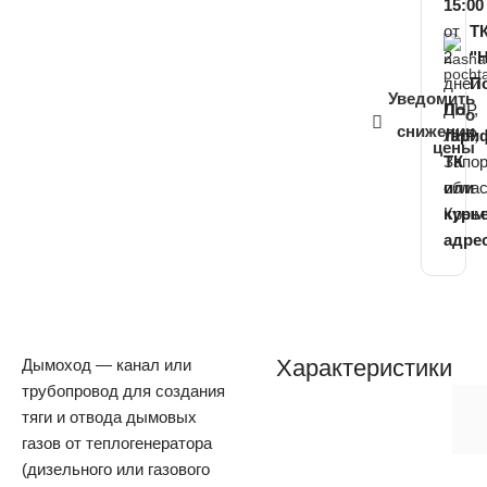
15:00
от
Т
2
"
дней
П
Уведомить
ДНР,
По
о
снижении
ЛНР,
тари
цены
Запо
ТК
облас
или
Крым
курь
адре
Характеристики
Дымоход — канал или
трубопровод для создания
тяги и отвода дымовых
газов от теплогенератора
(дизельного или газового