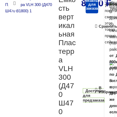
8 900
Связаться
₽
Бес
Нажмите, чтобы увеличить
для
опл
7
сть
заказа
посет
В
верт
смотр
Дон
этот
икал
со
Сравнит
товар
скл
ьная
прямо
маг
Плас
сейчас
(Ка
рай
терр
от
а
800
VLH
руб
по
300
В
сог
(Д47
гор
в
В
Доступно
Избранно
0
ДН
тот
для
же
предзаказа
Ш47
ден
0
есл