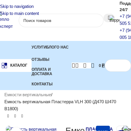
Подд
Skip to navigation
24/7
Skip to main content
+7 (9
505 5
+7 (9
005 1
УСЛУГИ
БЛОГ
О НАС
ОТЗЫВЫ
КАТАЛОГ
0
₽
ОПЛАТА И
ДОСТАВКА
КОНТАКТЫ
Главная
Баки и емкости для воды
Емкости накопительные
Емкости вертикальные
Емкость вертикальная Пластерра VLH 300 (Д470 Ш470
В1800)
Емко
ПЛАСТЕРРА
Спо