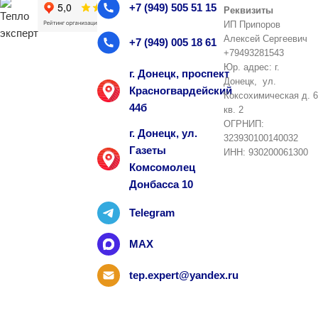
+7 (949) 505 51 15
Реквизиты
ИП Припоров
Алексей Сергеевич
+7 (949) 005 18 61
+79493281543
Юр. адрес: г.
г. Донецк, проспект
Донецк, ул.
Красногвардейский
Коксохимическая д. 6
44б
кв. 2
ОГРНИП:
г. Донецк, ул.
323930100140032
Газеты
ИНН: 930200061300
Комсомолец
Донбасса 10
Telegram
MAX
tep.expert@yandex.ru