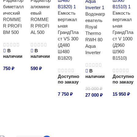
Радиатор
Радиатор
биметалл
алюмини
ический
евый
Емкость
Емкость
Водонагр
ROMME
ROMME
вертикал
вертикал
еватель
R PROFI
R PROFI
ьная
ьная
Royal
BM 500
AL 500
ГрандПла
ГрандПла
Thermo
ст VS 300
ст V 1000
RWH 80
(Д480
(Д960
Aqua
В
В
Ш480
Ш960
Inverter
наличии
наличии
В1820)
В1510)
750
₽
590
₽
В
Доступно
наличии
Доступно
В корзину
В корзину
по заказу
по заказу
30 000
₽
7 750
₽
15 950
₽
27 000
₽
В корзину
В корзину
В корзину