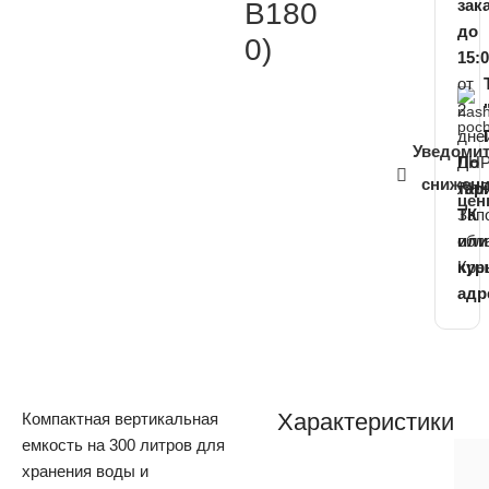
зак
В180
до
0)
15:
от
2
дне
Уведоми
ДНР
По
снижен
ЛНР
тар
цен
Зап
ТК
обл
или
Кры
кур
адр
Характеристики
Компактная вертикальная
емкость на 300 литров для
хранения воды и