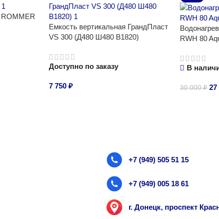
ый ROMMER
Емкость вертикальная ГрандПласт
Водонагрев
VS 300 (Д480 Ш480 В1820)
RWH 80 Aqu
Доступно по заказу
В налич
7 750
₽
27
30 000
₽
В корзину
В корзину
+7 (949) 505 51 15
+7 (949) 005 18 61
г. Донецк, проспект Кра