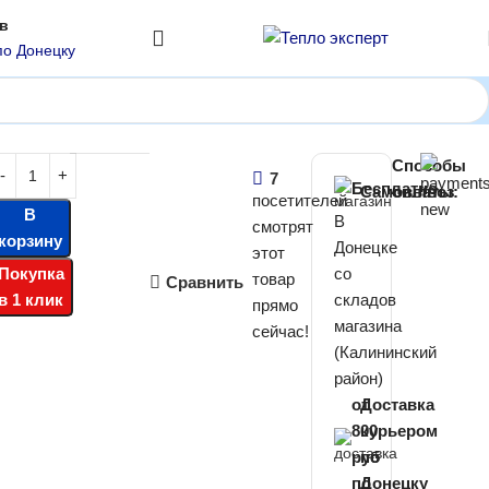
ов
по Донецку
Способы
5
₽
7
Бесплатно
Самовывоз
оплаты:
посетителей
В
В
смотрят
корзину
Донецке
этот
Покупка
со
товар
Сравнить
в 1 клик
складов
прямо
магазина
сейчас!
(Калининский
район)
от
Доставка
800
курьером
руб
по
по
Донецку