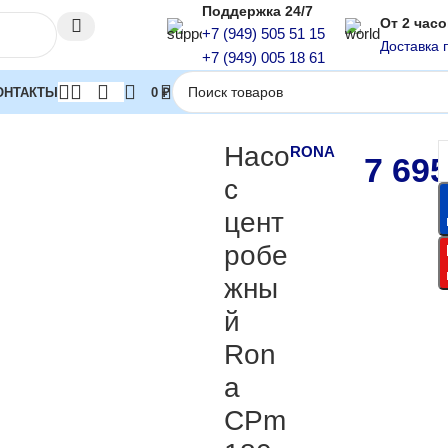
Поддержка 24/7
От 2 час
+7 (949) 505 51 15
Доставка 
+7 (949) 005 18 61
ОНТАКТЫ
0
₽
сы
Насос центробежный Rona CPm180 1300 Вт
Насо
RONA
7 69
с
цент
робе
жны
й
Ron
a
CPm