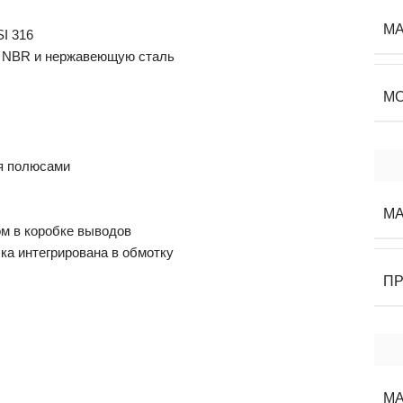
МА
SI 316
, NBR и нержавеющую сталь
М
мя полюсами
М
м в коробке выводов
ка интегрирована в обмотку
П
МА