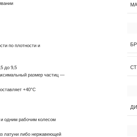
ивании
МА
Б
сти по плотности и
5 до 9,5
СТ
аксимальный размер частиц —
оставляет +40°C
ДИ
 и одним рабочим колесом
 из латуни либо нержавеющей