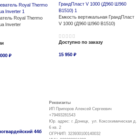
Емкость вертикальная ГрандПласт
атель Royal Thermo
V 1000 (Д960 Ш960 В1510)
a Inverter
Доступно по заказу
ии
15 950
₽
 000
₽
В корзину
Реквизиты
ИП Припоров Алексей Сергеевич
+79493281543
Юр. адрес: г. Донецк, ул. Коксохимическая д.
6 кв. 2
сногвардейский 44б
ОГРНИП: 323930100140032