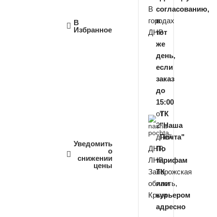
В
согласованию,
городах
в
В
Избранное
ДНР
тот
же
день,
если
заказ
до
15:00
от
ТК
2
"Наша
дней
Почта"
Уведомить
ДНР,
По
о
снижении
ЛНР,
тарифам
цены
Запорожская
ТК
область,
или
Крым
курьером
адресно