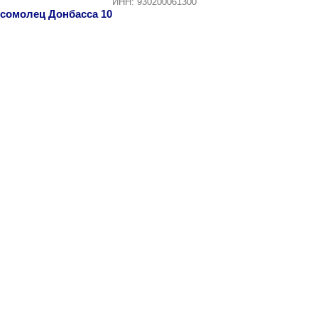
ИНН: 930200061300
омсомолец Донбасса 10