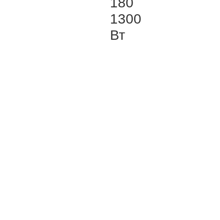
180
1300
Вт