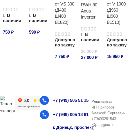
ст VS 300
ст V 1000
RWH 80
(Д480
(Д960
Aqua
В
В
Ш480
Ш960
Inverter
наличии
наличии
В1820)
В1510)
750
₽
590
₽
В
Доступно
наличии
Доступно
В корзину
В корзину
по заказу
по заказу
30 000
₽
7 750
₽
15 950
₽
27 000
₽
В корзину
В корзину
В корзину
+7 (949) 505 51 15
Реквизиты
ИП Припоров
Алексей Сергеевич
+7 (949) 005 18 61
+79493281543
Юр. адрес: г.
г. Донецк, проспект