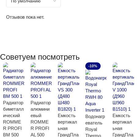
Отзывов пока нет.
Советуем посмотреть
-10%
Радиатор
Радиатор
биметалл
алюмини
ический
евый
Емкость
Емкость
Водонагр
ROMME
ROMME
вертикал
вертикал
еватель
R PROFI
R PROFI
ьная
ьная
Royal
BM 500
AL 500
ГрандПла
ГрандПла
Thermo