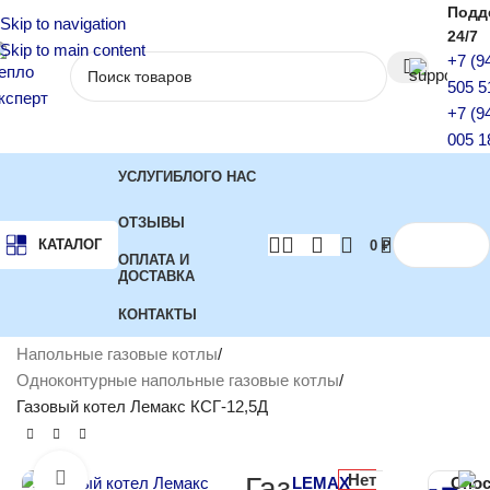
Подд
Skip to navigation
24/7
Skip to main content
+7 (9
505 5
+7 (9
005 1
УСЛУГИ
БЛОГ
О НАС
ОТЗЫВЫ
КАТАЛОГ
0
₽
ОПЛАТА И
ДОСТАВКА
КОНТАКТЫ
Главная
Котлы отопления
Газовые котлы
Напольные газовые котлы
Одноконтурные напольные газовые котлы
Газовый котел Лемакс КСГ-12,5Д
Нет
Нажмите, чтобы увеличить
Газ
LEMAX
Спо