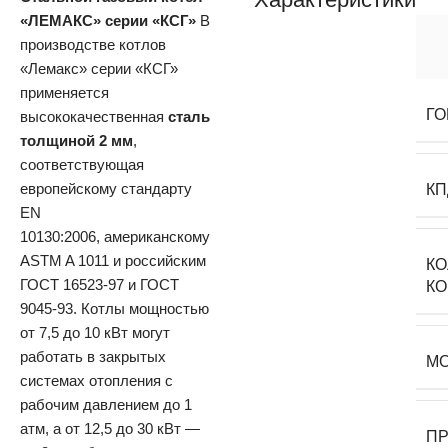
«ЛЕМАКС» серии «КСГ»
В
производстве котлов
«Лемакс» серии «КСГ»
применяется
ГО
высококачественная
сталь
толщиной 2 мм
,
соответствующая
европейскому стандарту
КП
EN
10130:2006, американскому
ASTM A 1011 и российским
К
ГОСТ 16523-97 и ГОСТ
К
9045-93. Котлы мощностью
от 7,5 до 10 кВт могут
работать в закрытых
М
системах отопления с
рабочим давлением до 1
атм, а от 12,5 до 30 кВт —
П