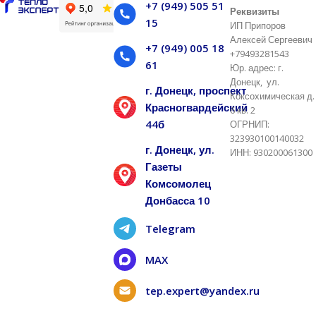
+7 (949) 505 51
Реквизиты
15
ИП Припоров
Алексей Сергеевич
+7 (949) 005 18
+79493281543
61
Юр. адрес: г.
Донецк, ул.
г. Донецк, проспект
Коксохимическая д.
Красногвардейский
6 кв. 2
44б
ОГРНИП:
323930100140032
г. Донецк, ул.
ИНН: 930200061300
Газеты
Комсомолец
Донбасса 10
Telegram
MAX
tep.expert@yandex.ru