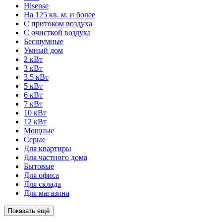
Hisense
На 125 кв. м. и более
С притоком воздуха
С очисткой воздуха
Бесшумные
Умный дом
2 кВт
3 кВт
3.5 кВт
5 кВт
6 кВт
7 кВт
10 кВт
12 кВт
Мощные
Серые
Для квартиры
Для частного дома
Бытовые
Для офиса
Для склада
Для магазина
Показать ещё