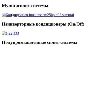
Мультисплит-системы
Неинверторные кондиционеры (On/Off)
Полупромышленные сплит-системы
Цена
Бренд
AQUA
6
Centek
3
Electrolux
1
Funai
2
Haier
2
Страна производства
Китай
12
Компрессор
Инверторный
6