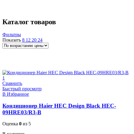
Размещение
настенный
6
Каталог товаров
Фильтры
Показать
8
12
20
24
Поддержка Wi-Fi
до 20 кв.м
до 21 кв.м
до 25 кв.м
до 27 кв.м
до
30 кв.м
до 35 кв.м
до 40 кв.м
до 50 кв.м
до 55 кв.м
до 70 кв.м
до
75 кв.м
до 110 кв.м
до 140 кв.м
до 160
кв.м
Белые
Черные
Матовые белые
Ночной режим
Сравнить
Быстрый просмотр
В Избранное
Кондиционер Haier HEC Design Black HEC-
09HRE03/R3-B
Оценка
0
из 5
В наличии