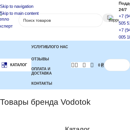
Подд
Skip to navigation
24/7
Skip to main content
+7 (9
505 5
+7 (9
005 1
УСЛУГИ
БЛОГ
О НАС
ОТЗЫВЫ
КАТАЛОГ
0
₽
ОПЛАТА И
ДОСТАВКА
КОНТАКТЫ
Главная
Бренд
Показаны все (7)
Товары бренда Vodotok
Каталог