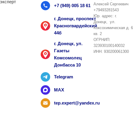
Алексей Сергеевич
+7 (949) 005 18 61
+79493281543
Юр. адрес: г.
г. Донецк, проспект
Донецк, ул.
Красногвардейский
Коксохимическая д. 6
44б
кв. 2
ОГРНИП:
г. Донецк, ул.
323930100140032
Газеты
ИНН: 930200061300
Комсомолец
Донбасса 10
Telegram
MAX
tep.expert@yandex.ru