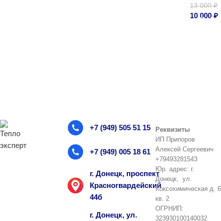
13 000
₽
Под
П
10 000
₽
Подроб
+7 (949) 505 51 15
Реквизиты
ИП Припоров
Алексей Сергеевич
+7 (949) 005 18 61
+79493281543
Юр. адрес: г.
г. Донецк, проспект
Донецк, ул.
Красногвардейский
Коксохимическая д. 6
44б
кв. 2
ОГРНИП:
г. Донецк, ул.
323930100140032