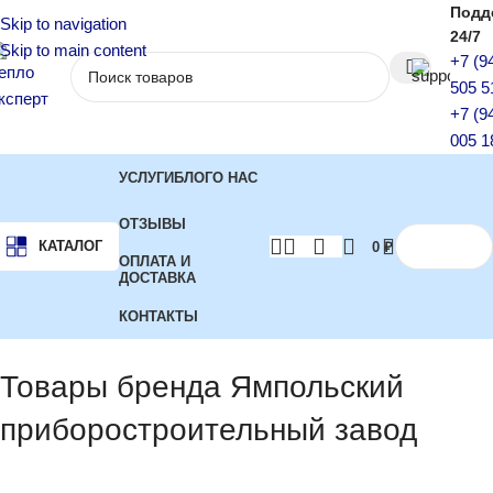
Подд
Skip to navigation
24/7
Skip to main content
+7 (9
505 5
+7 (9
005 1
УСЛУГИ
БЛОГ
О НАС
ОТЗЫВЫ
КАТАЛОГ
0
₽
ОПЛАТА И
ДОСТАВКА
КОНТАКТЫ
Главная
Бренд
Показаны все (3)
Товары бренда Ямпольский
приборостроительный завод